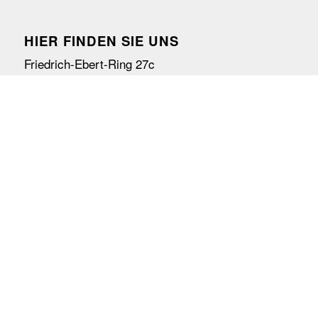
HIER FINDEN SIE UNS
Friedrich-Ebert-Ring 27c
– im Innenhof –
97072 Würzburg
(0931) 32 09 96 67
info@kulturtafel-wuerzburg.de
UNSERE BÜROZEITEN
Montag 10:00-12:00 Uhr
Dienstag geschlossen
Mittwoch 10:00-12:00
Donnerstag 10:00-12:00 Uhr